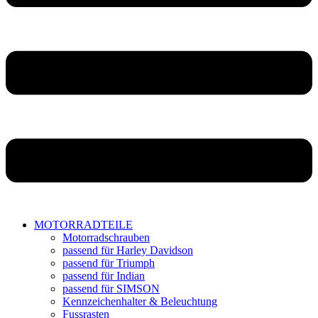
MOTORRADTEILE
Motorradschrauben
passend für Harley Davidson
passend für Triumph
passend für Indian
passend für SIMSON
Kennzeichenhalter & Beleuchtung
Fussrasten