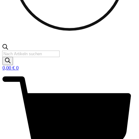
Products
search
0,00
€
0