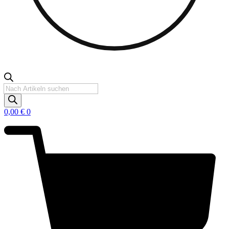
Products
search
0,00
€
0