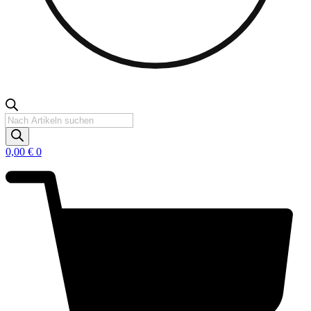
Products
search
0,00
€
0