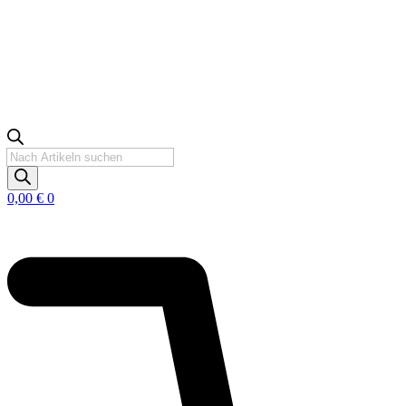
Products
search
0,00
€
0