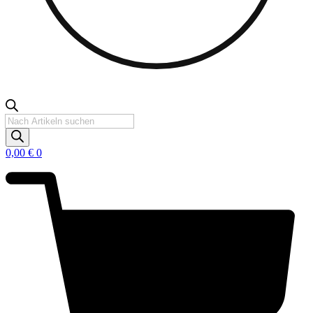
Products
search
0,00
€
0