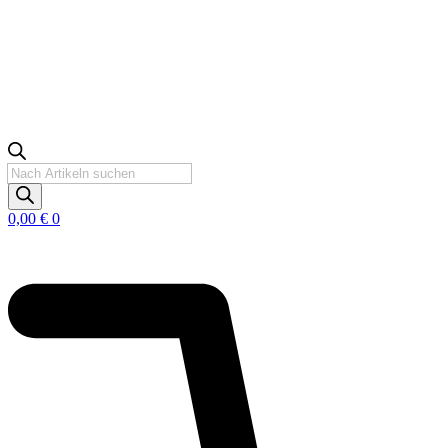
Products
search
0,00
€
0