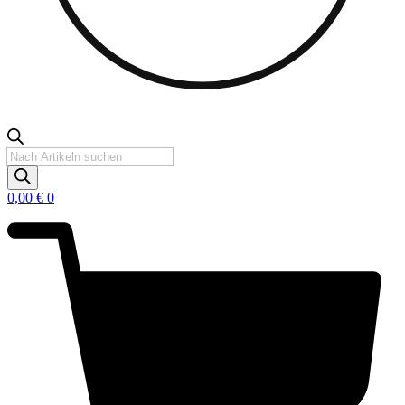
Products
search
0,00
€
0