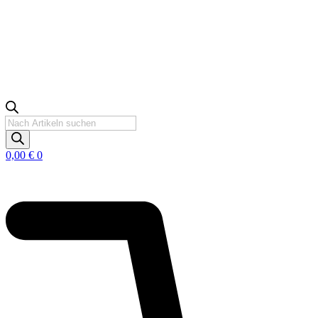
Products
search
0,00
€
0