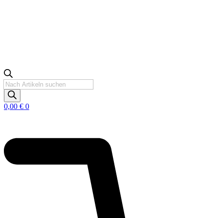
Products
search
0,00
€
0