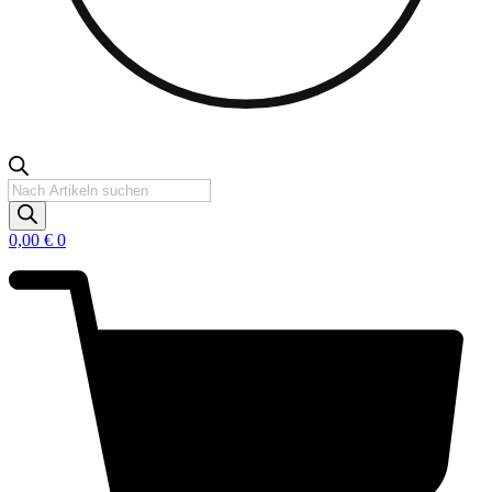
Products
search
0,00
€
0