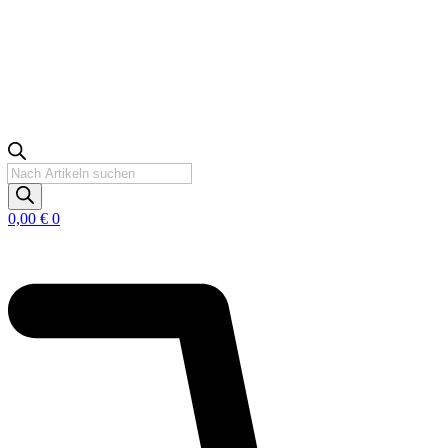
Products
search
0,00
€
0